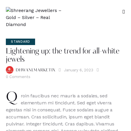
STANDARD
Lightening up: the trend for all-white
jewels
January 6, 2023
DHWANI.MARKETIX
0
Comments
Q
roin faucibus nec mauris a sodales, sed
elementum mi tincidunt. Sed eget viverra
egestas nisi in consequat. Fusce sodales augue a
accumsan. Cras sollicitudin, ipsum eget blandit
pulvinar. Integer tincidunt. Cras dapibus. Vivamus
elementum semper nisi. Aenean vulputate eleifend